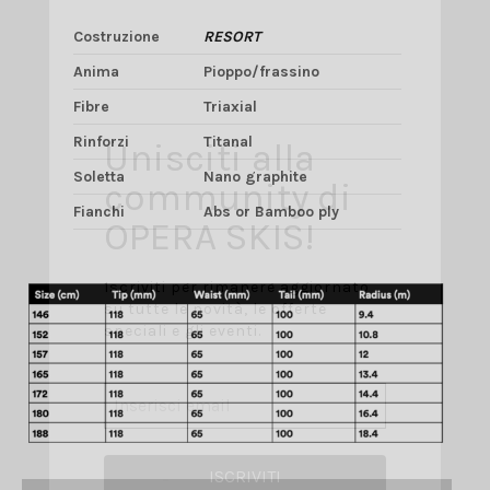
Costruzione
RESORT
Anima
Pioppo/frassino
Fibre
Triaxial
Rinforzi
Titanal
Unisciti alla
Soletta
Nano graphite
community di
Fianchi
Abs or Bamboo ply
OPERA SKIS!
Iscriviti per rimanere aggiornato
su tutte le novità, le offerte
speciali e gli eventi.
ISCRIVITI